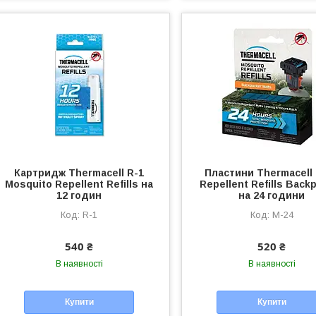
Картридж Thermacell R-1
Пластини Thermacell
Mosquito Repellent Refills на
Repellent Refills Back
12 годин
на 24 години
R-1
M-24
540 ₴
520 ₴
В наявності
В наявності
Купити
Купити