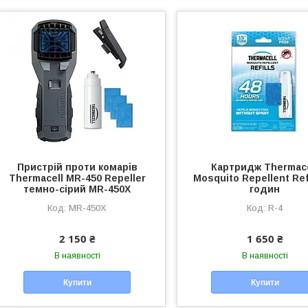
Пристрій проти комарів
Картридж Thermace
Thermacell MR-450 Repeller
Mosquito Repellent Refi
темно-сірий MR-450X
годин
MR-450X
R-4
2 150 ₴
1 650 ₴
В наявності
В наявності
Купити
Купити