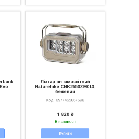
erbank
Ліхтар антимоскітний
 Evo
Naturehike CNK2550ZM013,
бежевий
6977465867698
1 820 ₴
В наявності
Купити