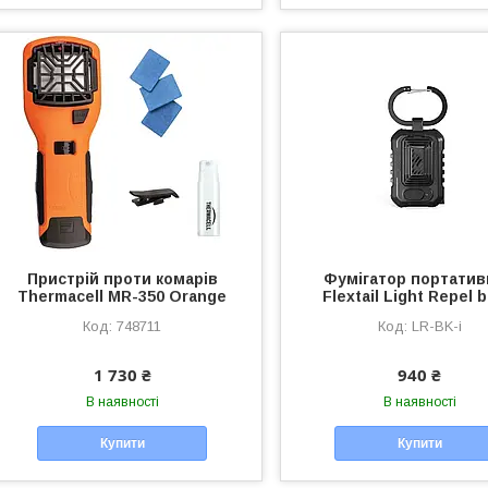
Пристрій проти комарів
Фумігатор портати
Thermacell MR-350 Orange
Flextail Light Repel b
748711
LR-BK-i
1 730 ₴
940 ₴
В наявності
В наявності
Купити
Купити