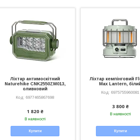
Ліхтар антимоскітний
Ліхтар кемпінговий Fl
Naturehike CNK2550ZM013,
Max Lantern, біли
оливковий
6975755960081
6977465867698
3 800 ₴
1 820 ₴
В наявності
В наявності
Купити
Купити