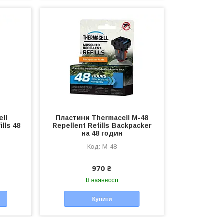
ll
Пластини Thermacell M-48
lls 48
Repellent Refills Backpacker
на 48 годин
M-48
970 ₴
В наявності
Купити