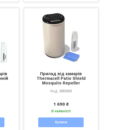
арів
Прилад від камарів
иній
Thermacell Patio Shield
Mosquito Repeller
885668
1 690 ₴
В наявності
Купити