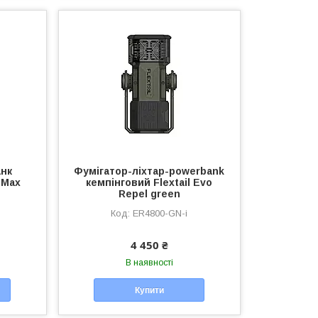
анк
Фумігатор-ліхтар-powerbank
 Max
кемпінговий Flextail Evo
Repel green
ER4800-GN-i
4 450 ₴
В наявності
Купити