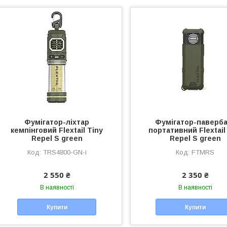
Фумігатор-ліхтар
Фумігатор-паверб
кемпінговий Flextail Tiny
портативний Flextail
Repel S green
Repel S green
TRS4800-GN-i
FTMRS
2 550 ₴
2 350 ₴
В наявності
В наявності
Купити
Купити