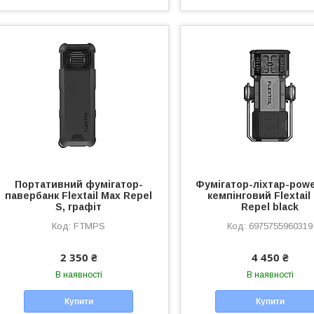
Портативний фумігатор-
Фумігатор-ліхтар-pow
павербанк Flextail Max Repel
кемпінговий Flextail
S, графіт
Repel black
FTMPS
6975755960319
2 350 ₴
4 450 ₴
В наявності
В наявності
Купити
Купити