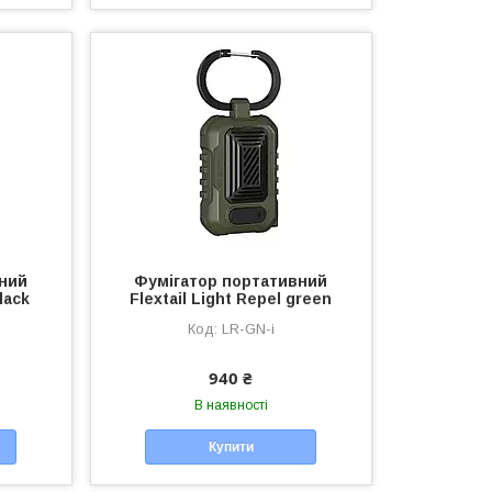
вний
Фумігатор портативний
lack
Flextail Light Repel green
LR-GN-i
940 ₴
В наявності
Купити