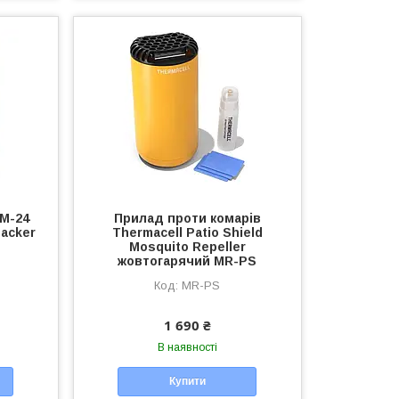
 M-24
Прилад проти комарів
packer
Thermacell Patio Shield
Mosquito Repeller
жовтогарячий MR-PS
MR-PS
1 690 ₴
В наявності
Купити