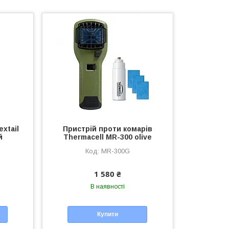
extail
Пристрій проти комарів
й
Thermacell MR-300 olive
MR-300G
1 580 ₴
В наявності
Купити