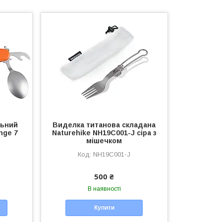
льний
Виделка титанова складана
nge 7
Naturehike NH19C001-J сіра з
мішечком
NH19C001-J
500 ₴
В наявності
Купити