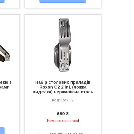
екю з
Набір столових приладів
ками
Roxon C2 2 in1 (ложка
виделка) нержавіюча сталь
RoxC2
660 ₴
Немає в наявності