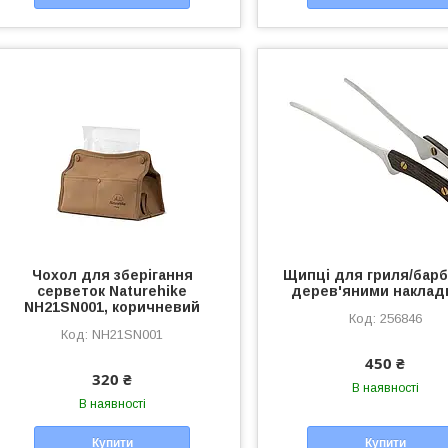
Чохол для зберігання
Щипці для гриля/барб
серветок Naturehike
дерев'яними наклад
NH21SN001, коричневий
256846
NH21SN001
450 ₴
320 ₴
В наявності
В наявності
Купити
Купити