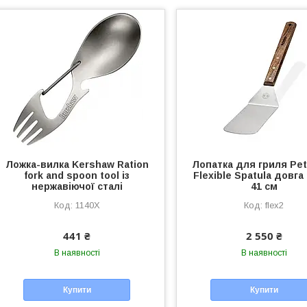
Ложка-вилка Kershaw Ration
Лопатка для гриля Pe
fork and spoon tool із
Flexible Spatula довга
нержавіючої сталі
41 см
1140Х
flex2
441 ₴
2 550 ₴
В наявності
В наявності
Купити
Купити