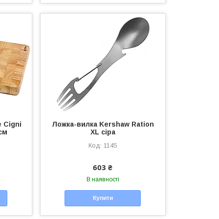
 Cigni
Ложка-вилка Kershaw Ration
 см
XL сіра
1145
603 ₴
В наявності
Купити