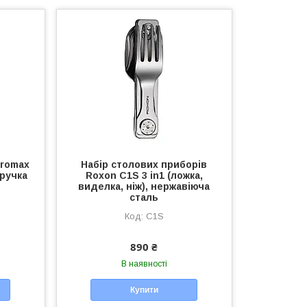
tromax
Набір столових приборів
 ручка
Roxon C1S 3 in1 (ложка,
виделка, ніж), нержавіюча
сталь
C1S
890 ₴
В наявності
Купити