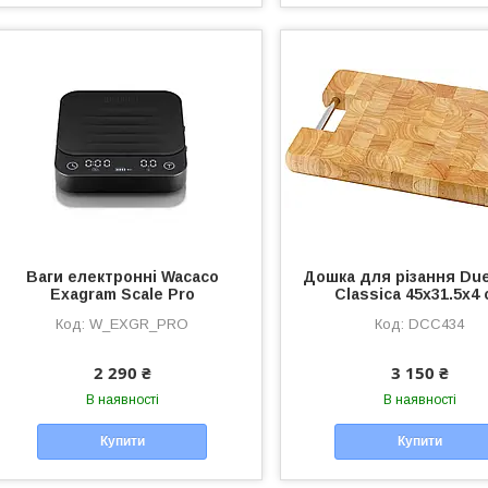
Ваги електронні Wacaco
Дошка для різання Due
Exagram Scale Pro
Classica 45x31.5x4
W_EXGR_PRO
DCC434
2 290 ₴
3 150 ₴
В наявності
В наявності
Купити
Купити