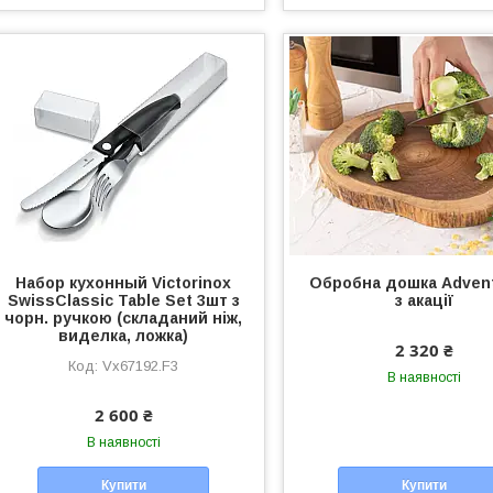
Набор кухонный Victorinox
Обробна дошка Advent
SwissClassic Table Set 3шт з
з акації
чорн. ручкою (складаний ніж,
виделка, ложка)
2 320 ₴
Vx67192.F3
В наявності
2 600 ₴
В наявності
Купити
Купити