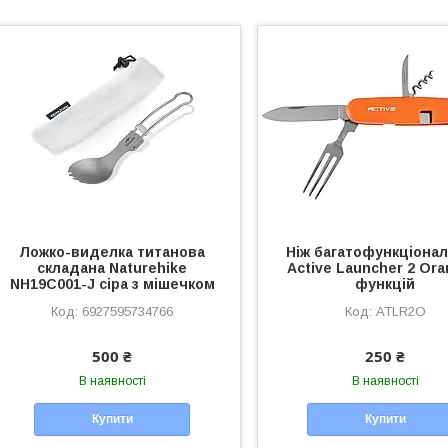
Ложко-виделка титанова
Ніж багатофункціона
складана Naturehike
Active Launcher 2 Ora
NH19C001-J сіра з мішечком
функцій
6927595734766
ATLR2O
500 ₴
250 ₴
В наявності
В наявності
Купити
Купити