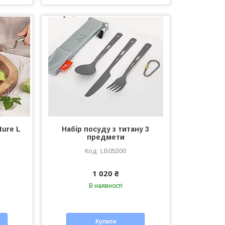
ure L
Набір посуду з титану 3
предмети
LB05300
1 020 ₴
В наявності
Купити