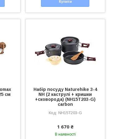
Купити
romax
Набір посуду Naturehike 3-4
25 см
NH (2 каструлі + кришки
+сковорода) (NH15T203-G)
carbon
NH15T203-G
1 670 ₴
В наявності