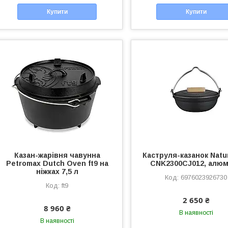
Купити
Купити
Казан-жарівня чавунна
Каструля-казанок Natu
Petromax Dutch Oven ft9 на
CNK2300CJ012, алюм
ніжках 7,5 л
6976023926730
ft9
2 650 ₴
8 960 ₴
В наявності
В наявності