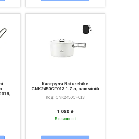
зі
Каструля Naturehike
ю
CNK2450CF013 1.7 л, алюміній
J016,
CNK2450CF013
1 080 ₴
В наявності