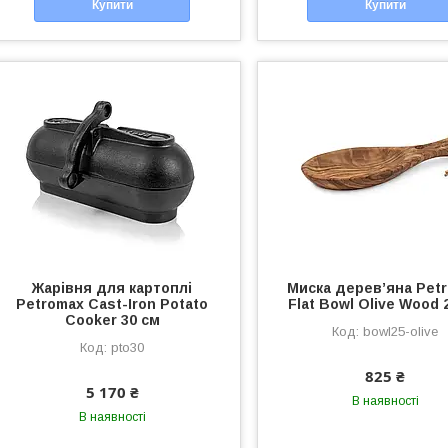
Купити
Купити
Жарівня для картоплі
Миска дерев’яна Pet
Petromax Cast-Iron Potato
Flat Bowl Olive Wood 
Cooker 30 см
bowl25-olive
pto30
825 ₴
5 170 ₴
В наявності
В наявності