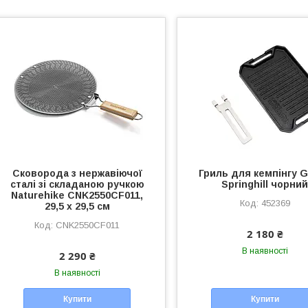
Сковорода з нержавіючої
Гриль для кемпінгу 
сталі зі складаною ручкою
Springhill чорни
Naturehike CNK2550CF011,
452369
29,5 х 29,5 см
CNK2550CF011
2 180 ₴
В наявності
2 290 ₴
В наявності
Купити
Купити