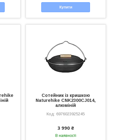
Купити
rehike
Сотейник із кришкою
іній
Naturehike CNK2300CJ014,
алюміній
6976023925245
3 990 ₴
В наявності