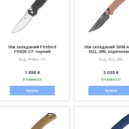
Нiж складаний Firebird
Ніж складаний SRM A
FH926-CF чорний
411L-MN, коричнев
FH926-CF
411L-MN
1 890 ₴
2 030 ₴
В наявності
В наявності
Купити
Купити