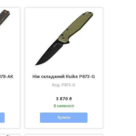
878-AK
Ніж складаний Ruike P873-G
P873-G
3 870 ₴
В наявності
Купити