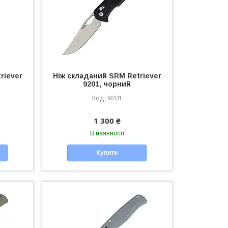
riever
Ніж складаний SRM Retriever
9201, чорний
9201
1 300 ₴
В наявності
Купити