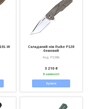
D191-W
Складаний ніж Ruike P138
бежевий
P138b
3 210 ₴
В наявності
Купити