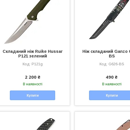
Складаний ніж Ruike Hussar
Ніж складаний Ganzo 
Р121 зелений
BS
Р121g
G626-BS
2 200 ₴
490 ₴
В наявності
В наявності
Купити
Купити