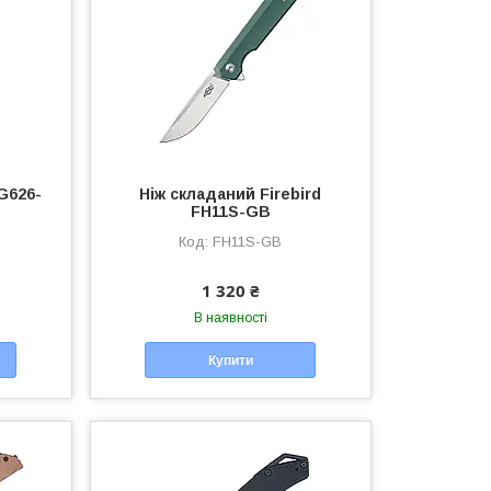
G626-
Ніж складаний Firebird
FH11S-GB
FH11S-GB
1 320 ₴
В наявності
Купити