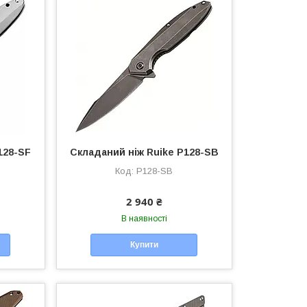
128-SF
Складаний ніж Ruike P128-SB
P128-SB
2 940 ₴
В наявності
Купити