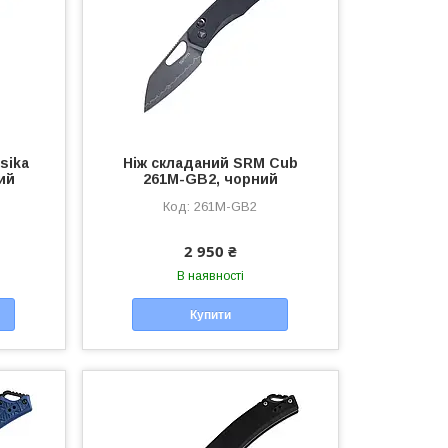
sika
Ніж складаний SRM Cub
ий
261M-GB2, чорний
261M-GB2
2 950 ₴
В наявності
Купити